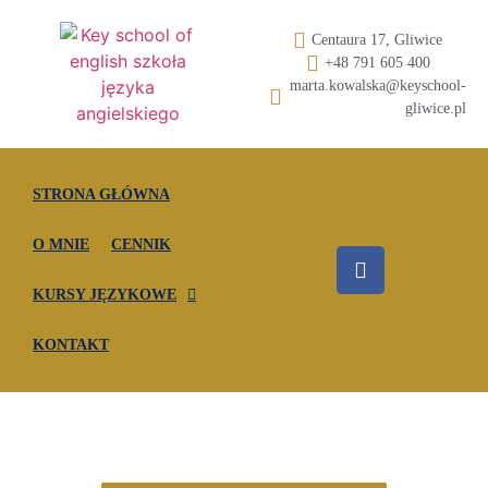
Centaura 17, Gliwice
+48 791 605 400
marta.kowalska@keyschool-
gliwice.pl
STRONA GŁÓWNA
O MNIE
CENNIK
KURSY JĘZYKOWE
KONTAKT
WWW.KEYSCHOOL-GLIWICE.PL
Profesjonalna szkoła języka angielskiego w Gliwicach