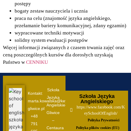
postępy
bogaty zestaw nauczyciela i ucznia
praca na celu (znajomość języka angielskiego,
przełamanie bariery komunikacyjnej, zdany egzamin)
wypracowane techniki motywacji
solidny system ewaluacji postępów
Więcej informacji związanych z czasem trwania zajęć oraz
ceną poszczególnych kursów dla dorosłych uzyskają
Państwo w
CENNIKU
Szkoła
Kontakt:
Szkoła Języka
Języka
marta.kowalska@keyschool-
Angielskiego
Angielskiego
https://www.facebook.com/K
gliwice.pl
Gliwice
eySchoolOfEnglish/
+48
–
Polityka Prywatności
791
Centaura
Polityka plików cookies (EU)